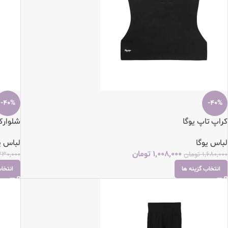
-40%
-40%
کراپ تاپ یوگا
شلوارک و
لباس یوگا
لباس ی
1,008,000
تومان
1,680,000
تومان
330,000
انتخاب گزینه ها
انتخاب