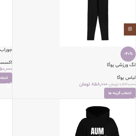
Instagram
جوراب 
-40%
اکسسور
لگ ورزشی یوگا
50,000
لباس یوگا
انتخاب
858,000
تومان
1,430,000
تومان
انتخاب گزینه ها