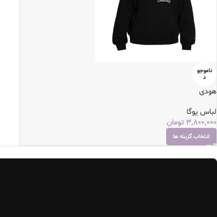
ناموجو
د
هودی
لباس یوگا
3,800,000
تومان
انتخاب گزینه ها