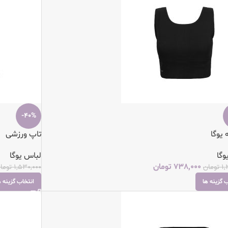
-40%
 یوگا
تاپ ورزشی
وگا
لباس یوگا
738,000
تومان
1,
تومان
1,530,000
توما
 گزینه ها
انتخاب گزینه ه