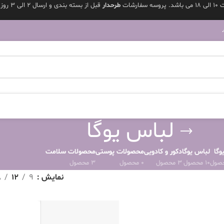
شد.
پروسه سفارشات
طرحدار
قبل از بسته بندی و ارسال ۲ الی ۳ روز کاری میباشد
لباس یوگا
وگا
لباس یوگا
دکور و کادویی
محصولات پوستی
محصولات سلامت
10 محصول
3 محصول
0 محصول
3 محصول
نمایش
9
12
8