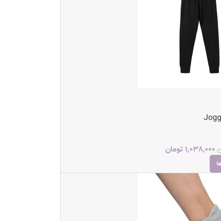
1,038,000
تومان
ن
ا