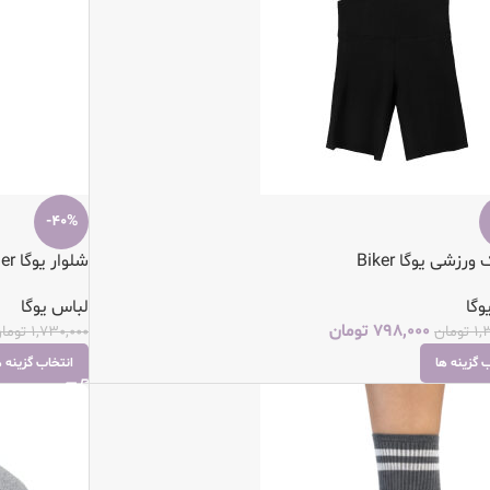
-40%
رزشی یوگا Biker
شلوار یوگا Jogger
وگا
لباس یوگا
798,000
تومان
1,
تومان
1,730,000
توما
 گزینه ها
انتخاب گزینه ه