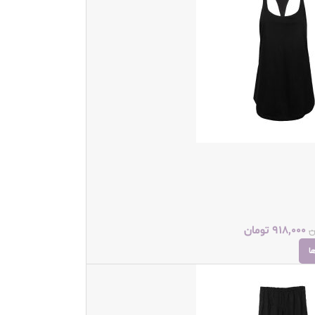
918,000
تومان
ن
ا