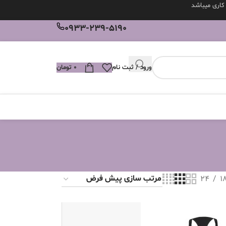
0933-239-5190
ورود / ثبت نام
0
تومان
24
1