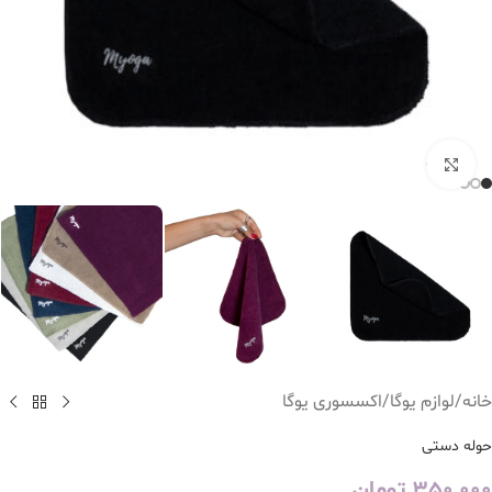
بزرگنمایی تصویر
خانه
/
لوازم یوگا
/
اکسسوری یوگا
حوله دستی
350,000
تومان